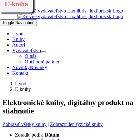
E-kniha
E-kniha
Skip to content
Toggle Navigation
Úvod
Knihy
Autori
Vydavateľstvo
O nás
Obchodní partneri
Novinky
Novinky
Kontakt
Úvod
E-knihy
Elektronické knihy, digitálny produkt na
stiahnutie
Zobraziť všetky knihy
|
Zobraziť len fyzické knihy
Zoradiť podľa
Dátum