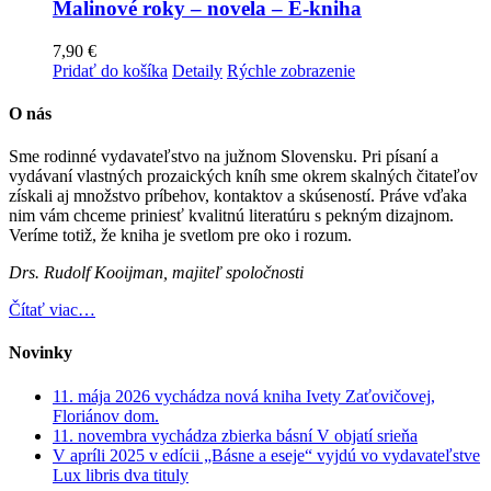
Malinové roky – novela – E-kniha
7,90
€
Pridať do košíka
Detaily
Rýchle zobrazenie
O nás
Sme rodinné vydavateľstvo na južnom Slovensku. Pri písaní a
vydávaní vlastných prozaických kníh sme okrem skalných čitateľov
získali aj množstvo príbehov, kontaktov a skúseností. Práve vďaka
nim vám chceme priniesť kvalitnú literatúru s pekným dizajnom.
Veríme totiž, že kniha je svetlom pre oko i rozum.
Drs. Rudolf Kooijman, majiteľ spoločnosti
Čítať viac…
Novinky
11. mája 2026 vychádza nová kniha Ivety Zaťovičovej,
Floriánov dom.
11. novembra vychádza zbierka básní V objatí srieňa
V apríli 2025 v edícii „Básne a eseje“ vyjdú vo vydavateľstve
Lux libris dva tituly