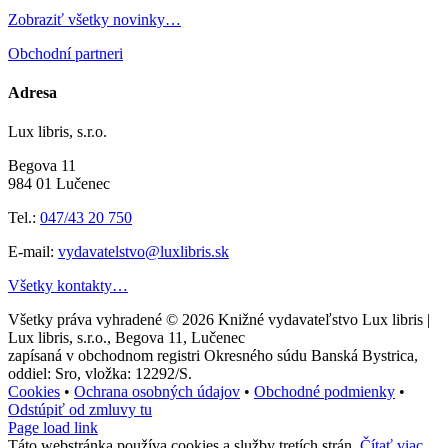
Zobraziť všetky novinky…
Obchodní partneri
Adresa
Lux libris, s.r.o.
Begova 11
984 01 Lučenec
Tel.:
047/43 20 750
E-mail:
vydavatelstvo@luxlibris.sk
Všetky kontakty…
Všetky práva vyhradené © 2026
Knižné vydavateľstvo Lux libris |
Lux libris, s.r.o., Begova 11, Lučenec
zapísaná v obchodnom registri Okresného súdu Banská Bystrica,
oddiel: Sro, vložka: 12292/S.
Cookies
•
Ochrana osobných údajov
•
Obchodné podmienky
•
Odstúpiť od zmluvy tu
Page load link
Táto webstránka používa cookies a služby tretích strán.
Čítať viac...