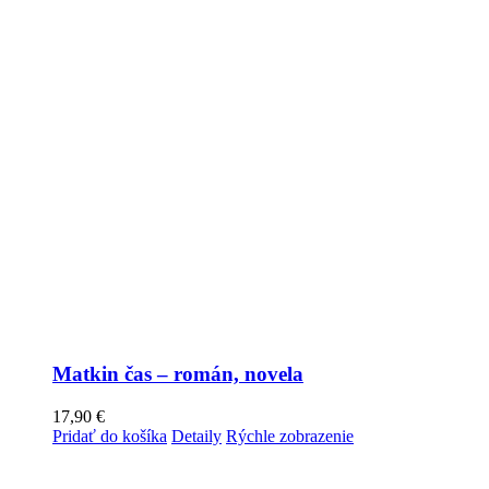
Matkin čas – román, novela
17,90
€
Pridať do košíka
Detaily
Rýchle zobrazenie