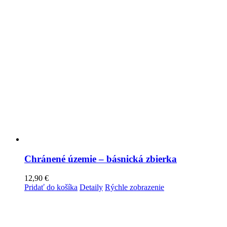
Chránené územie – básnická zbierka
12,90
€
Pridať do košíka
Detaily
Rýchle zobrazenie