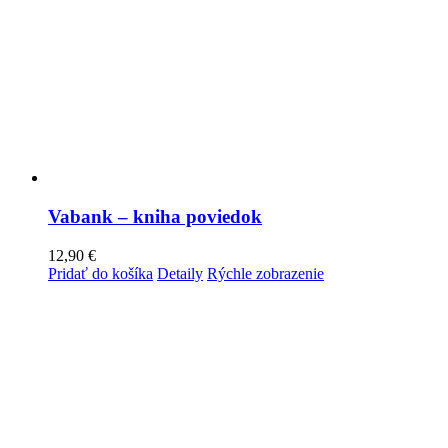
Vabank – kniha poviedok
12,90
€
Pridať do košíka
Detaily
Rýchle zobrazenie