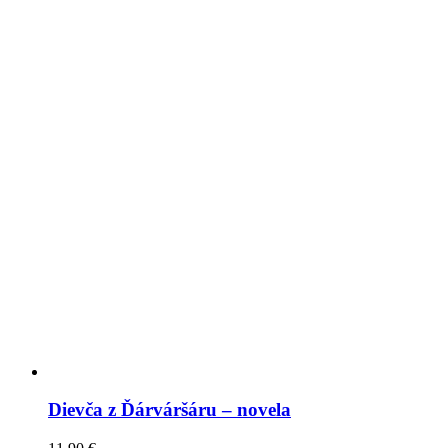
Dievča z Ďárváršáru – novela