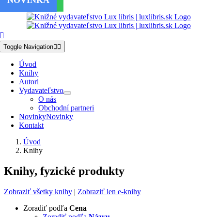
NOVINKA
NOVINKA
NOVINKA
NOVINKA
Kúpte spolu 1+1
Skip to content
Toggle Navigation
Úvod
Knihy
Autori
Vydavateľstvo
O nás
Obchodní partneri
Novinky
Novinky
Kontakt
Úvod
Knihy
Knihy, fyzické produkty
Zobraziť všetky knihy
|
Zobraziť len e-knihy
Zoradiť podľa
Cena
Zoradiť podľa
Názvu