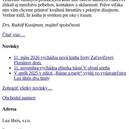
získali aj množstvo príbehov, kontaktov a skúseností. Práve vďaka
nim vám chceme priniesť kvalitnú literatúru s pekným dizajnom.
Veríme totiž, že kniha je svetlom pre oko i rozum.
Drs. Rudolf Kooijman, majiteľ spoločnosti
Čítať viac…
Novinky
11. mája 2026 vychádza nová kniha Ivety Zaťovičovej,
Floriánov dom.
11. novembra vychádza zbierka básní V objatí srieňa
V apríli 2025 v edícii „Básne a eseje“ vyjdú vo vydavateľstve
Lux libris dva tituly
Zobraziť všetky novinky…
Obchodní partneri
Adresa
Lux libris, s.r.o.