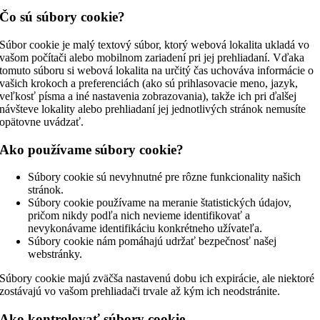
Čo sú súbory cookie?
Súbor cookie je malý textový súbor, ktorý webová lokalita ukladá vo
vašom počítači alebo mobilnom zariadení pri jej prehliadaní. Vďaka
tomuto súboru si webová lokalita na určitý čas uchováva informácie o
vašich krokoch a preferenciách (ako sú prihlasovacie meno, jazyk,
veľkosť písma a iné nastavenia zobrazovania), takže ich pri ďalšej
návšteve lokality alebo prehliadaní jej jednotlivých stránok nemusíte
opätovne uvádzať.
Ako používame súbory cookie?
Súbory cookie sú nevyhnutné pre rôzne funkcionality našich
stránok.
Súbory cookie používame na meranie štatistických údajov,
pričom nikdy podľa nich nevieme identifikovať a
nevykonávame identifikáciu konkrétneho užívateľa.
Súbory cookie nám pomáhajú udržať bezpečnosť našej
webstránky.
Súbory cookie majú zväčša nastavenú dobu ich expirácie, ale niektoré
zostávajú vo vašom prehliadači trvale až kým ich neodstránite.
Ako kontrolovať súbory cookie