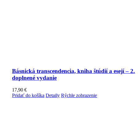
Básnická transcendencia, kniha štúdií a esejí – 2.
doplnené vydanie
17,90
€
Pridať do košíka
Detaily
Rýchle zobrazenie