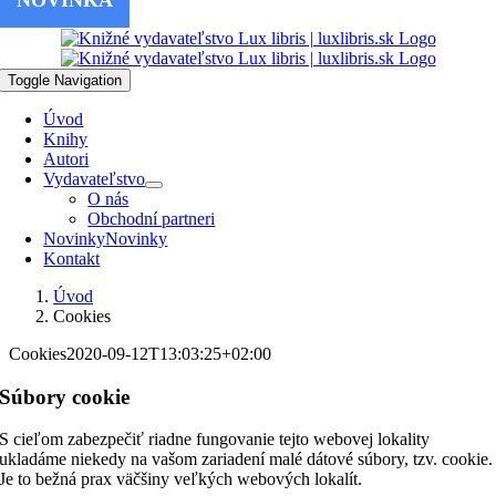
NOVINKA
NOVINKA
NOVINKA
NOVINKA
Skip to content
Toggle Navigation
Úvod
Knihy
Autori
Vydavateľstvo
O nás
Obchodní partneri
Novinky
Novinky
Kontakt
Úvod
Cookies
Cookies
2020-09-12T13:03:25+02:00
Súbory cookie
S cieľom zabezpečiť riadne fungovanie tejto webovej lokality
ukladáme niekedy na vašom zariadení malé dátové súbory, tzv. cookie.
Je to bežná prax väčšiny veľkých webových lokalít.