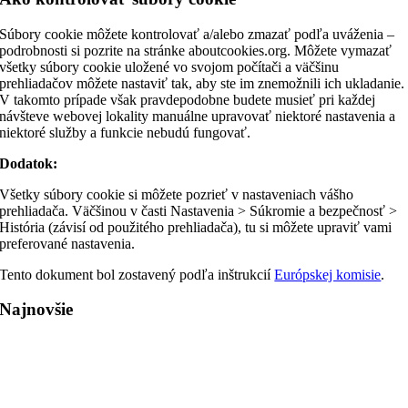
Súbory cookie môžete kontrolovať a/alebo zmazať podľa uváženia –
podrobnosti si pozrite na stránke aboutcookies.org. Môžete vymazať
všetky súbory cookie uložené vo svojom počítači a väčšinu
prehliadačov môžete nastaviť tak, aby ste im znemožnili ich ukladanie.
V takomto prípade však pravdepodobne budete musieť pri každej
návšteve webovej lokality manuálne upravovať niektoré nastavenia a
niektoré služby a funkcie nebudú fungovať.
Dodatok:
Všetky súbory cookie si môžete pozrieť v nastaveniach vášho
prehliadača. Väčšinou v časti Nastavenia > Súkromie a bezpečnosť >
História (závisí od použitého prehliadača), tu si môžete upraviť vami
preferované nastavenia.
Tento dokument bol zostavený podľa inštrukcií
Európskej komisie
.
Najnovšie