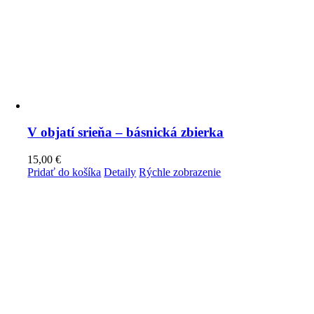
V objatí srieňa – básnická zbierka
15,00
€
Pridať do košíka
Detaily
Rýchle zobrazenie