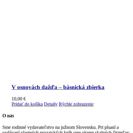
V osnovách dažďa – básnická zbierka
10,00
€
Pridať do košíka
Detaily
Rýchle zobrazenie
O nás
Sme rodinné vydavateľstvo na južnom Slovensku. Pri písaní a
vydávaní vlastných prozaických kníh sme okrem skalných čitateľov