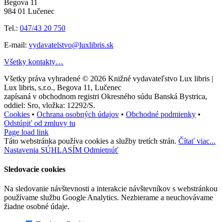
Begova 11
984 01 Lučenec
Tel.:
047/43 20 750
E-mail:
vydavatelstvo@luxlibris.sk
Všetky kontakty…
Všetky práva vyhradené © 2026
Knižné vydavateľstvo Lux libris |
Lux libris, s.r.o., Begova 11, Lučenec
zapísaná v obchodnom registri Okresného súdu Banská Bystrica,
oddiel: Sro, vložka: 12292/S.
Cookies
•
Ochrana osobných údajov
•
Obchodné podmienky
•
Odstúpiť od zmluvy tu
Page load link
Táto webstránka používa cookies a služby tretích strán.
Čítať viac...
Nastavenia
SÚHLASÍM
Odmietnúť
Sledovacie cookies
Na sledovanie návštevnosti a interakcie návštevníkov s webstránkou
používame službu Google Analytics. Nezbierame a neuchovávame
žiadne osobné údaje.