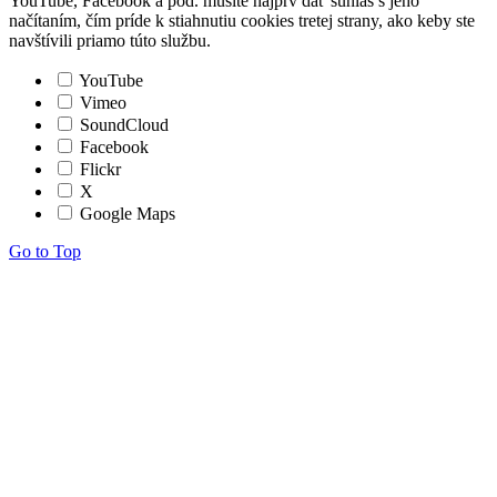
YouTube, Facebook a pod. musíte najprv dať súhlas s jeho
načítaním, čím príde k stiahnutiu cookies tretej strany, ako keby ste
navštívili priamo túto službu.
YouTube
Vimeo
SoundCloud
Facebook
Flickr
X
Google Maps
Go to Top