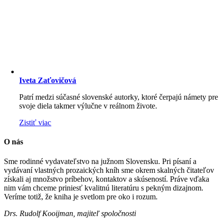
Iveta Zaťovičová
Patrí medzi súčasné slovenské autorky, ktoré čerpajú námety pre
svoje diela takmer výlučne v reálnom živote.
Zistiť viac
O nás
Sme rodinné vydavateľstvo na južnom Slovensku. Pri písaní a
vydávaní vlastných prozaických kníh sme okrem skalných čitateľov
získali aj množstvo príbehov, kontaktov a skúseností. Práve vďaka
nim vám chceme priniesť kvalitnú literatúru s pekným dizajnom.
Veríme totiž, že kniha je svetlom pre oko i rozum.
Drs. Rudolf Kooijman, majiteľ spoločnosti