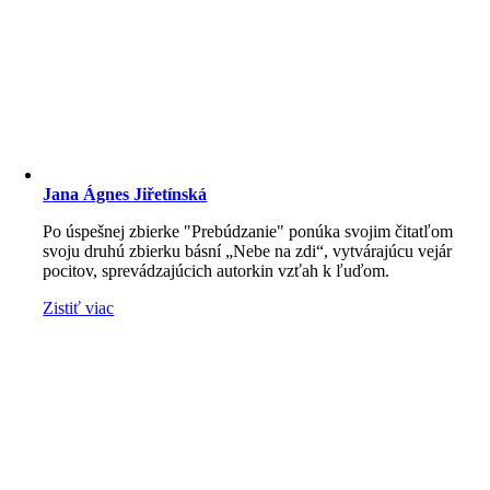
Jana Ágnes Jiřetínská
Po úspešnej zbierke "Prebúdzanie" ponúka svojim čitatľom
svoju druhú zbierku básní „Nebe na zdi“, vytvárajúcu vejár
pocitov, sprevádzajúcich autorkin vzťah k ľuďom.
Zistiť viac