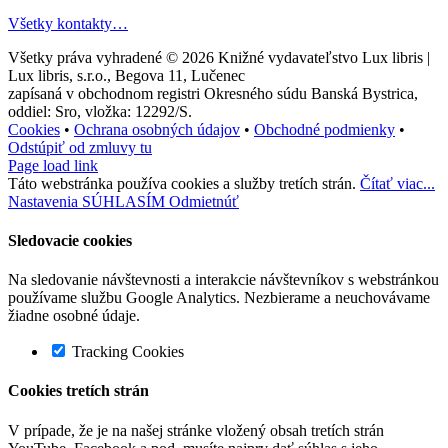
Všetky kontakty…
Všetky práva vyhradené © 2026
Knižné vydavateľstvo Lux libris |
Lux libris, s.r.o., Begova 11, Lučenec
zapísaná v obchodnom registri Okresného súdu Banská Bystrica,
oddiel: Sro, vložka: 12292/S.
Cookies
•
Ochrana osobných údajov
•
Obchodné podmienky
•
Odstúpiť od zmluvy tu
Page load link
Táto webstránka používa cookies a služby tretích strán.
Čítať viac...
Nastavenia
SÚHLASÍM
Odmietnúť
Sledovacie cookies
Na sledovanie návštevnosti a interakcie návštevníkov s webstránkou
používame službu Google Analytics. Nezbierame a neuchovávame
žiadne osobné údaje.
Tracking Cookies
Cookies tretích strán
V prípade, že je na našej stránke vložený obsah tretích strán