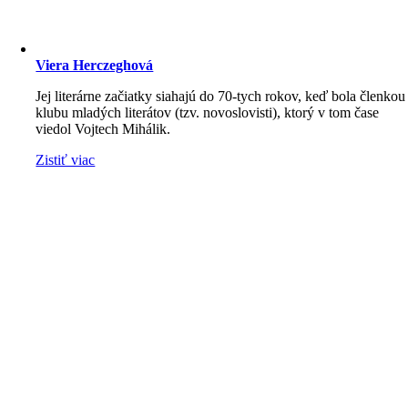
Viera Herczeghová
Jej literárne začiatky siahajú do 70-tych rokov, keď bola členkou
klubu mladých literátov (tzv. novoslovisti), ktorý v tom čase
viedol Vojtech Mihálik.
Zistiť viac