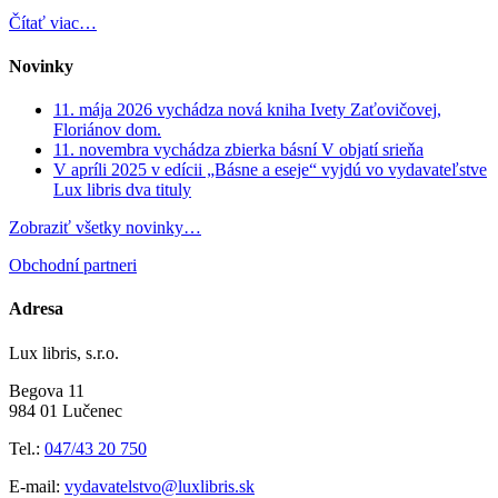
Čítať viac…
Novinky
11. mája 2026 vychádza nová kniha Ivety Zaťovičovej,
Floriánov dom.
11. novembra vychádza zbierka básní V objatí srieňa
V apríli 2025 v edícii „Básne a eseje“ vyjdú vo vydavateľstve
Lux libris dva tituly
Zobraziť všetky novinky…
Obchodní partneri
Adresa
Lux libris, s.r.o.
Begova 11
984 01 Lučenec
Tel.:
047/43 20 750
E-mail:
vydavatelstvo@luxlibris.sk