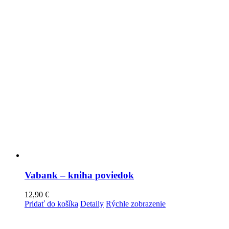
Vabank – kniha poviedok
12,90
€
Pridať do košíka
Detaily
Rýchle zobrazenie