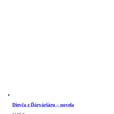
Dievča z Ďárváršáru – novela