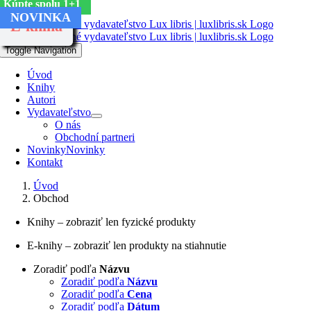
Kúpte spolu 1+1
Skip to content
NOVINKA
NOVINKA
NOVINKA
NOVINKA
E-kniha
E-kniha
Toggle Navigation
Úvod
Knihy
Autori
Vydavateľstvo
O nás
Obchodní partneri
Novinky
Novinky
Kontakt
Úvod
Obchod
Knihy – zobraziť len fyzické produkty
E-knihy – zobraziť len produkty na stiahnutie
Zoradiť podľa
Názvu
Zoradiť podľa
Názvu
Zoradiť podľa
Cena
Zoradiť podľa
Dátum