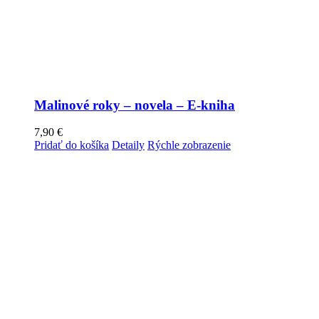
Malinové roky – novela – E-kniha
7,90
€
Pridať do košíka
Detaily
Rýchle zobrazenie