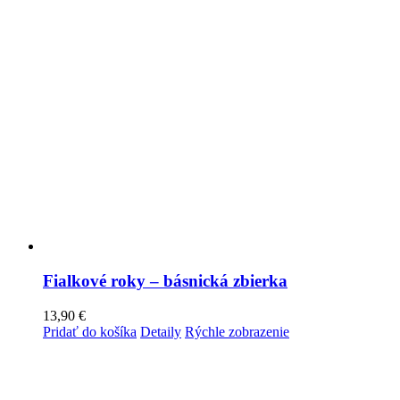
Fialkové roky – básnická zbierka
13,90
€
Pridať do košíka
Detaily
Rýchle zobrazenie