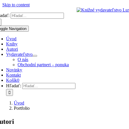
Skip to content
adať:
oggle Navigation
Úvod
Knihy
Autori
Vydavateľstvo
O nás
Obchodní partneri – ponuka
Novinky
Kontakt
Košík
0
Hľadať:
Úvod
Portfolio
utori