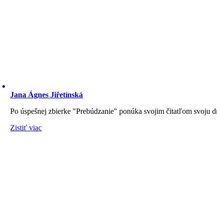
Jana Ágnes Jiřetínská
Po úspešnej zbierke "Prebúdzanie" ponúka svojim čitatľom svoju dr
Zistiť viac